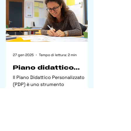
27 gen 2025
Tempo di lettura: 2 min
Piano didattico
personalizzato:
Il Piano Didattico Personalizzato
come crearlo e
(PDP) è uno strumento
perché è importante
fondamentale per garantire un
percorso educativo su misura per
ogni studente. ...