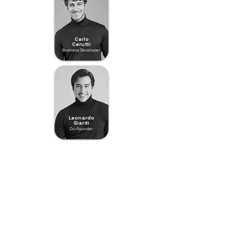
Carlo
Cerutti
Business Developer
Leonardo
Giardi
Co-Founder