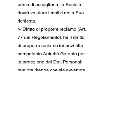
prima di accoglierla, la Società
dovrà valutare i motivi della Sua
richiesta.
➢ Diritto di proporre reclamo (Art.
77 del Regolamento): ha il diritto
di proporre reclamo innanzi alla
competente Autorità Garante per
la protezione dei Dati Personali
qualora ritenga che sia avvenuta,
o sia in corso, una violazione dei
Suoi diritti in riferimento al
trattamento dei Suoi dati
personali.
In qualunque momento può esercitare i
Suoi diritti con riferimento agli specifici