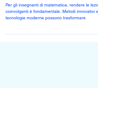
di una semplice materia
Per gli insegnanti di matematica, rendere le lezioni
coinvolgenti è fondamentale. Metodi innovativi e
tecnologie moderne possono trasformare
Iscriviti gratis alla
newsletter che ti svela
ogni segreto del mondo